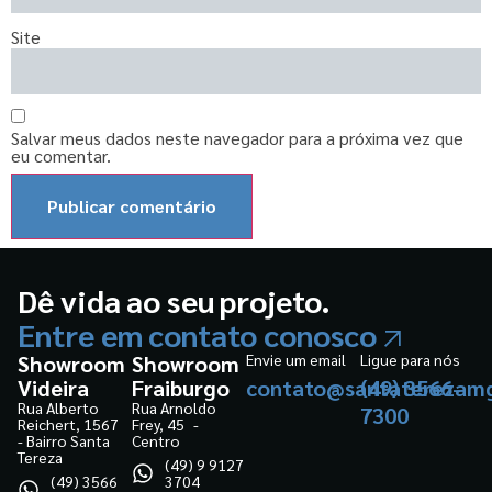
Site
Salvar meus dados neste navegador para a próxima vez que
eu comentar.
Dê vida ao seu projeto.
Entre em contato conosco
Showroom
Showroom
Envie um email
Ligue para nós
Videira
Fraiburgo
contato@santaterezamg
(49) 3566-
Rua Alberto
Rua Arnoldo
7300
Reichert, 1567
Frey, 45 -
- Bairro Santa
Centro
Tereza
(49) 9 9127
(49) 3566
3704